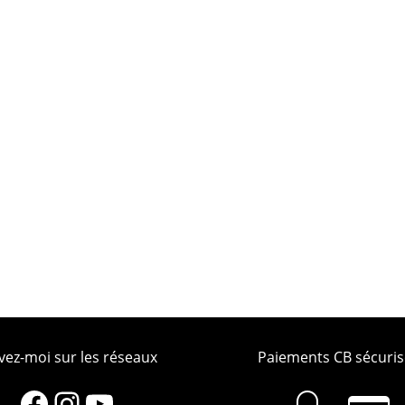
vez-moi sur les réseaux
Paiements CB sécuris
Facebook
Instagram
YouTube