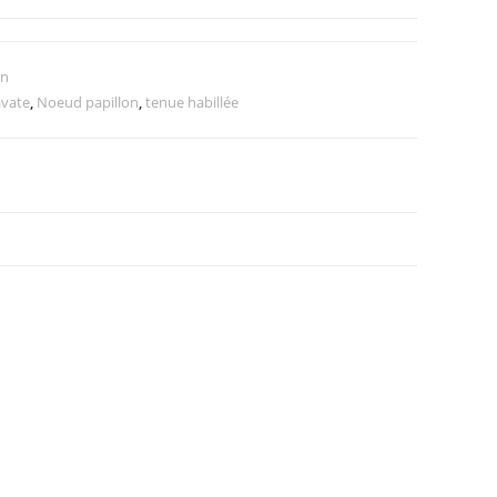
on
avate
,
Noeud papillon
,
tenue habillée