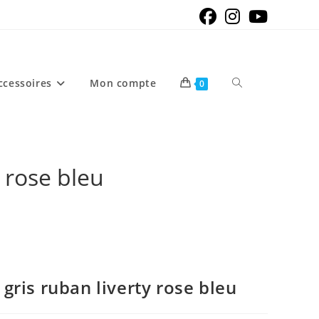
Toggle
ccessoires
Mon compte
0
website
 rose bleu
search
ris ruban liverty rose bleu