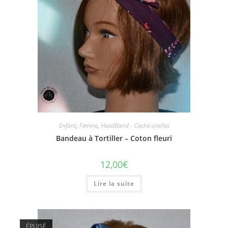
Enfant
,
Femme
,
HeadBand - Cache-oreilles
Bandeau à Tortiller – Coton fleuri
12,00
€
Lire la suite
ÉPUISÉ