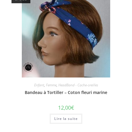
Enfant
,
Femme
,
HeadBand - Cache-oreilles
Bandeau à Tortiller – Coton fleuri marine
12,00
€
Lire la suite