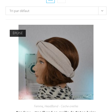
Tri par défaut
ÉPUISÉ
Femme
,
HeadBand - Cache-oreilles