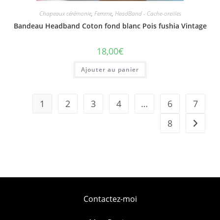
Chapeaux cérémonie
,
Femme
,
HeadBand - Cache-oreilles
Bandeau Headband Coton fond blanc Pois fushia Vintage
18,00
€
Ajouter au panier
1
2
3
4
…
6
7
8
Contactez-moi