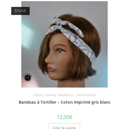
ÉPUISÉ
Enfant
,
Femme
,
HeadBand - Cache-oreilles
Bandeau à Tortiller – Coton Imprimé gris blanc
12,00
€
Lire la suite