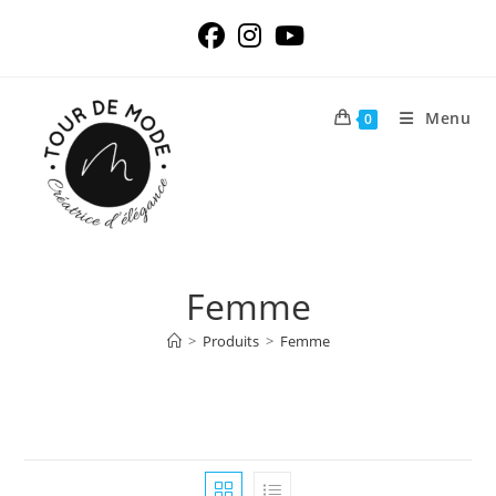
Skip
to
content
Menu
0
Femme
>
Produits
>
Femme