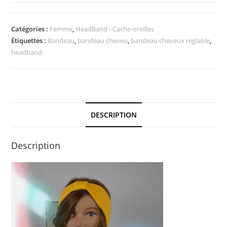
Bandeau
–
Catégories :
Femme
,
HeadBand - Cache-oreilles
Headband
Étiquettes :
Bandeau
,
bandeau cheveu
,
bandeau cheveux reglable
,
en
headband
maille
de
polyester
Jaune
bouton
DESCRIPTION
d'or
Description