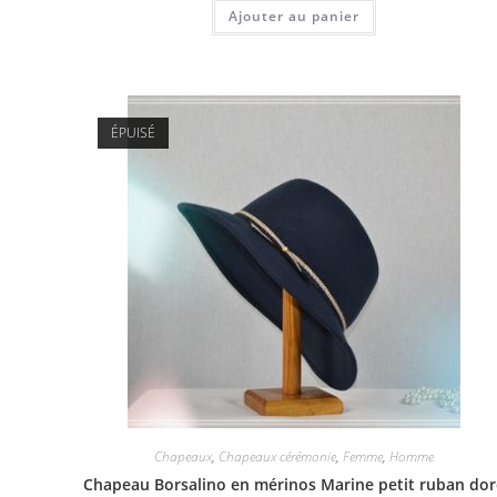
Ajouter au panier
ÉPUISÉ
Chapeaux
,
Chapeaux cérémonie
,
Femme
,
Homme
Chapeau Borsalino en mérinos Marine petit ruban do