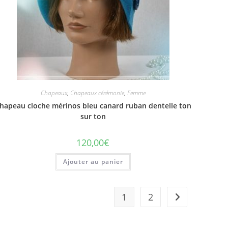
Chapeaux
,
Chapeaux cérémonie
,
Femme
hapeau cloche mérinos bleu canard ruban dentelle ton
sur ton
120,00
€
Ajouter au panier
1
2