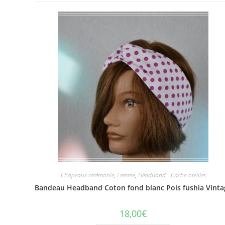
Chapeaux cérémonie
,
Femme
,
HeadBand - Cache-oreilles
Bandeau Headband Coton fond blanc Pois fushia Vinta
18,00
€