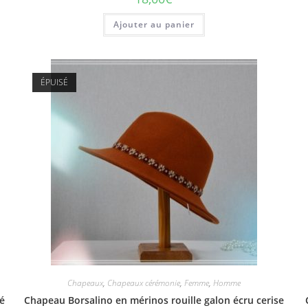
Ajouter au panier
ÉPUISÉ
Chapeaux
,
Chapeaux cérémonie
,
Femme
,
Homme
ré
Chapeau Borsalino en mérinos rouille galon écru cerise