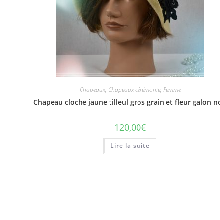
Chapeaux
,
Chapeaux cérémonie
,
Femme
Chapeau cloche jaune tilleul gros grain et fleur galon n
120,00
€
Lire la suite