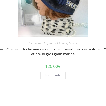
Chapeaux
,
Chapeaux cérémonie
,
Femme
oir
Chapeau cloche marine noir ruban tweed bleus écru doré
C
et nœud gros grain marine
120,00
€
Lire la suite