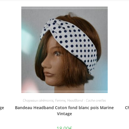
Chapeaux cérémonie
,
Femme
,
HeadBand - Cache-oreilles
ge
Bandeau Headband Coton fond blanc pois Marine
C
Vintage
18,00
€