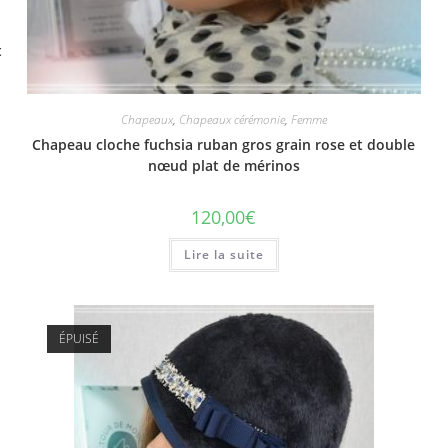
t
Chapeaux
,
Chapeaux cérémonie
,
Femme
Chapeau cloche fuchsia ruban gros grain rose et double
nœud plat de mérinos
120,00
€
Lire la suite
ÉPUISÉ