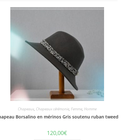
Chapeaux
,
Chapeaux cérémonie
,
Femme
,
Homme
hapeau Borsalino en mérinos Gris soutenu ruban tweed
120,00
€