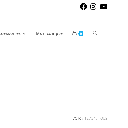
ccessoires
Mon compte
Toggle
0
website
search
VOIR :
12
24
TOUS