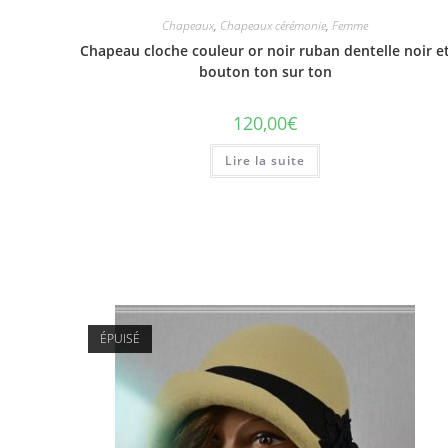
Chapeaux
,
Chapeaux cérémonie
,
Femme
Chapeau cloche couleur or noir ruban dentelle noir e
bouton ton sur ton
120,00
€
Lire la suite
ÉPUISÉ