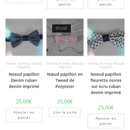
panier
panier
ÉPUISÉ
Femme
,
Homme
,
Noeuds
Femme
,
Homme
,
Noeuds
Femme
,
Homme
,
Noeuds
Papillon
Papillon
Papillon
Noeud papillon
Nœud papillon en
Noeud papillon
Denim ruban
Tweed de
fleurette noires
denim imprimé
Polyester
sur écru ruban
denim imprimé
25,00
€
25,00
€
25,00
€
Ajouter au
Lire la suite
panier
Ajouter au
panier