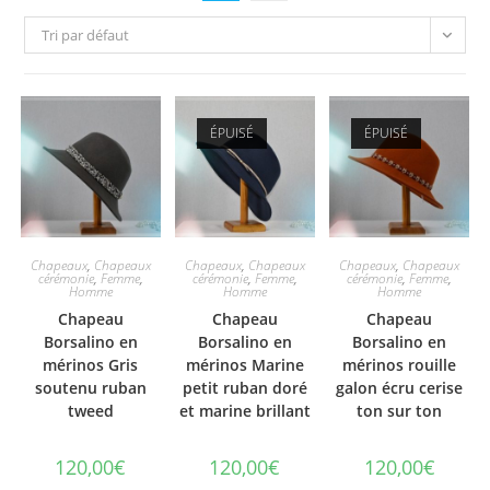
Tri par défaut
ÉPUISÉ
ÉPUISÉ
Chapeaux
,
Chapeaux
Chapeaux
,
Chapeaux
Chapeaux
,
Chapeaux
cérémonie
,
Femme
,
cérémonie
,
Femme
,
cérémonie
,
Femme
,
Homme
Homme
Homme
Chapeau
Chapeau
Chapeau
Borsalino en
Borsalino en
Borsalino en
mérinos Gris
mérinos Marine
mérinos rouille
soutenu ruban
petit ruban doré
galon écru cerise
tweed
et marine brillant
ton sur ton
120,00
€
120,00
€
120,00
€