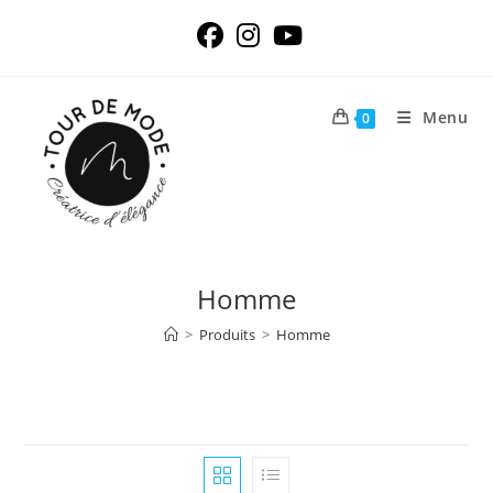
Skip
to
content
Menu
0
Homme
>
Produits
>
Homme