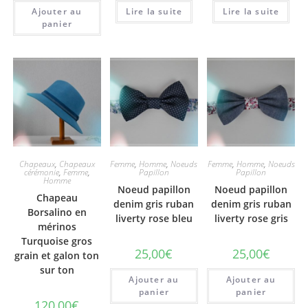
Ajouter au
Lire la suite
Lire la suite
panier
Chapeaux
,
Chapeaux
Femme
,
Homme
,
Noeuds
Femme
,
Homme
,
Noeuds
cérémonie
,
Femme
,
Papillon
Papillon
Homme
Noeud papillon
Noeud papillon
Chapeau
denim gris ruban
denim gris ruban
Borsalino en
liverty rose bleu
liverty rose gris
mérinos
Turquoise gros
25,00
€
25,00
€
grain et galon ton
sur ton
Ajouter au
Ajouter au
panier
panier
120,00
€