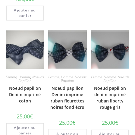
Ajouter au
panier
Femme
,
Homme
,
Noeuds
Femme
,
Homme
,
Noeuds
Femme
,
Homme
,
Noeuds
Papillon
Papillon
Papillon
Noeud papillon
Noeud papillon
Noeud papillon
Denim imprimé
Denim imprimé
denim imprimé
coton
ruban fleurettes
ruban liberty
noires fond écru
rouge gris
25,00
€
25,00
€
25,00
€
Ajouter au
panier
Ajouter au
Ajouter au