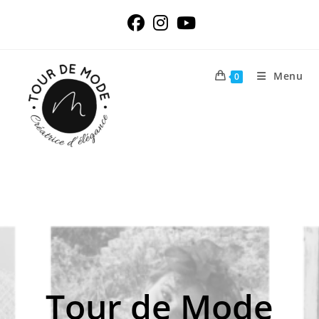
Skip
to
content
Menu
0
Tour de Mode