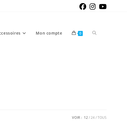
Toggle
ccessoires
Mon compte
0
website
search
VOIR :
12
24
TOUS