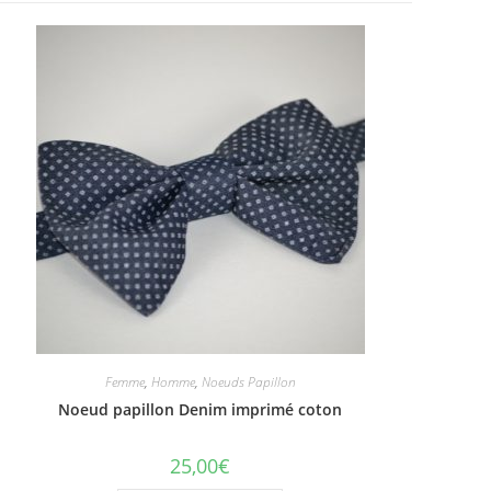
Femme
,
Homme
,
Noeuds Papillon
Noeud papillon Denim imprimé coton
25,00
€