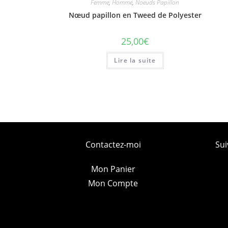
Femme
,
Homme
,
Noeuds Papillon
Nœud papillon en Tweed de Polyester
25,00
€
Lire la suite
Contactez-moi
Sui
Mon Panier
Mon Compte