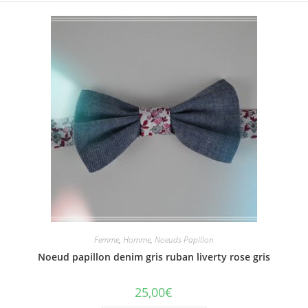
Femme
,
Homme
,
Noeuds Papillon
Noeud papillon denim gris ruban liverty rose gris
25,00
€