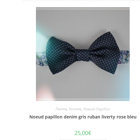
Femme
,
Homme
,
Noeuds Papillon
Noeud papillon denim gris ruban liverty rose bleu
25,00
€