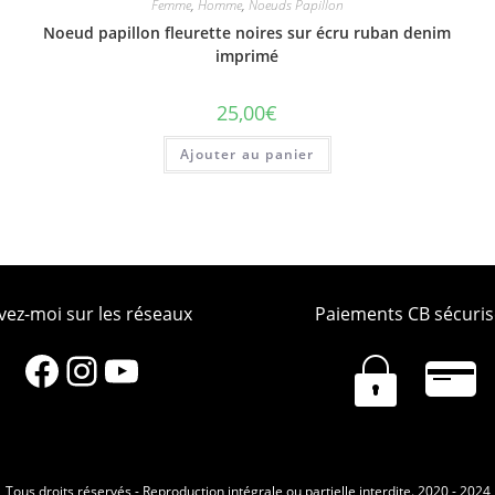
Femme
,
Homme
,
Noeuds Papillon
Noeud papillon fleurette noires sur écru ruban denim
imprimé
25,00
€
Ajouter au panier
vez-moi sur les réseaux
Paiements CB sécuris
Facebook
Instagram
YouTube
Tous droits réservés - Reproduction intégrale ou partielle interdite. 2020 - 2024