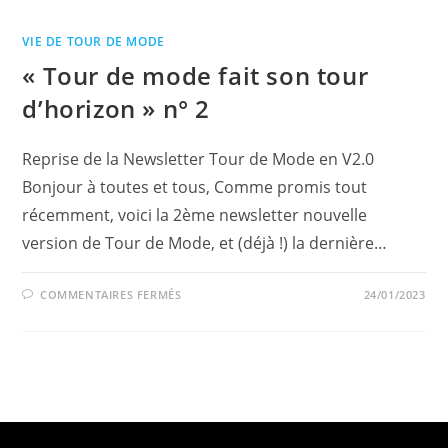
MODE
FAIT
SON
VIE DE TOUR DE MODE
TOUR
D’HORIZON
« Tour de mode fait son tour
»
N°
3
d’horizon » n° 2
Reprise de la Newsletter Tour de Mode en V2.0
Bonjour à toutes et tous, Comme promis tout
récemment, voici la 2ème newsletter nouvelle
version de Tour de Mode, et (déjà !) la dernière…
SUR
COMMENTAIRES FERMÉS
24/01/2023
«
TOUR
DE
MODE
FAIT
SON
TOUR
D’HORIZON
»
N°
2