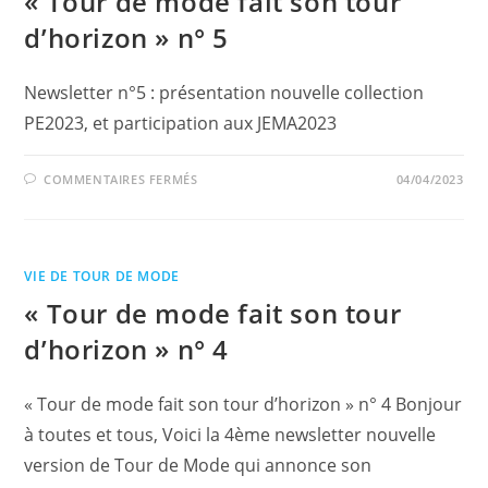
« Tour de mode fait son tour
d’horizon » n° 5
Newsletter n°5 : présentation nouvelle collection
PE2023, et participation aux JEMA2023
SUR
COMMENTAIRES FERMÉS
04/04/2023
«
TOUR
DE
MODE
FAIT
SON
VIE DE TOUR DE MODE
TOUR
D’HORIZON
« Tour de mode fait son tour
»
N°
5
d’horizon » n° 4
« Tour de mode fait son tour d’horizon » n° 4 Bonjour
à toutes et tous, Voici la 4ème newsletter nouvelle
version de Tour de Mode qui annonce son