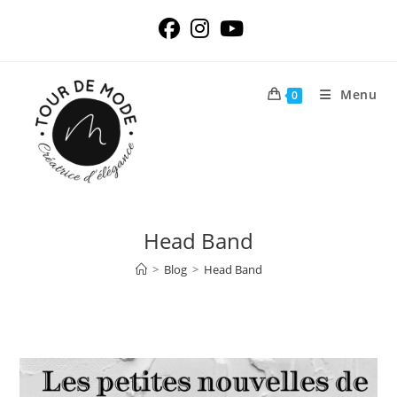
Skip
to
content
Menu
0
Head Band
>
Blog
>
Head Band