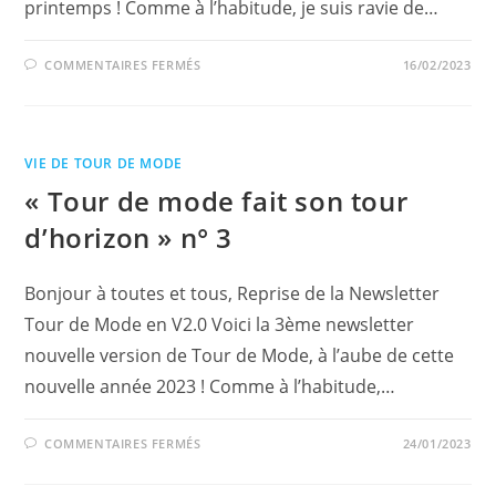
printemps ! Comme à l’habitude, je suis ravie de…
SUR
COMMENTAIRES FERMÉS
16/02/2023
«
TOUR
DE
MODE
FAIT
SON
VIE DE TOUR DE MODE
TOUR
D’HORIZON
« Tour de mode fait son tour
» N° 4
d’horizon » n° 3
Bonjour à toutes et tous, Reprise de la Newsletter
Tour de Mode en V2.0 Voici la 3ème newsletter
nouvelle version de Tour de Mode, à l’aube de cette
nouvelle année 2023 ! Comme à l’habitude,…
SUR
COMMENTAIRES FERMÉS
24/01/2023
«
TOUR
DE