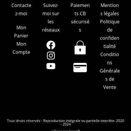
Contacte
Suivez-
Paiemen
Mention
z-moi
moi sur
ts CB
s légales
les
sécurisé
Politique
Mon
réseaux
s
de
Panier
confiden
Mon
Facebook
tialité
Compte
Conditio
Instagram
ns
YouTube
Générale
s de
Vente
Tous droits réservés - Reproduction intégrale ou partielle interdite. 2020
- 2024