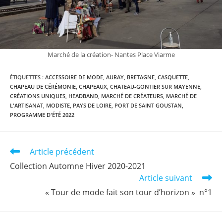
Marché de la création- Nantes Place Viarme
ÉTIQUETTES :
ACCESSOIRE DE MODE
,
AURAY
,
BRETAGNE
,
CASQUETTE
,
CHAPEAU DE CÉRÉMONIE
,
CHAPEAUX
,
CHATEAU-GONTIER SUR MAYENNE
,
CRÉATIONS UNIQUES
,
HEADBAND
,
MARCHÉ DE CRÉATEURS
,
MARCHÉ DE
L'ARTISANAT
,
MODISTE
,
PAYS DE LOIRE
,
PORT DE SAINT GOUSTAN
,
PROGRAMME D'ÉTÉ 2022
Read
Article précédent
more
Collection Automne Hiver 2020-2021
articles
Article suivant
« Tour de mode fait son tour d’horizon » n°1