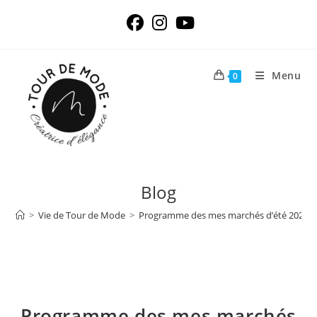
Skip
to
content
Menu
0
Blog
>
Vie de Tour de Mode
>
Programme des mes marchés d’été 2022 de
Programme des mes marchés