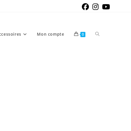
Toggle
ccessoires
Mon compte
0
website
search