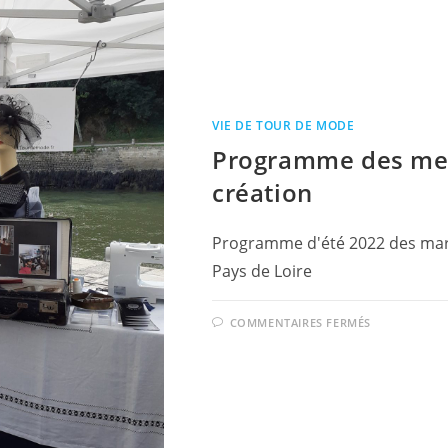
VIE DE TOUR DE MODE
Programme des mes
création
Programme d'été 2022 des march
Pays de Loire
SUR
COMMENTAIRES FERMÉS
PROGRAM
DES
MES
MARCHÉS
D’ÉTÉ
2022
DE
LA
CRÉATION