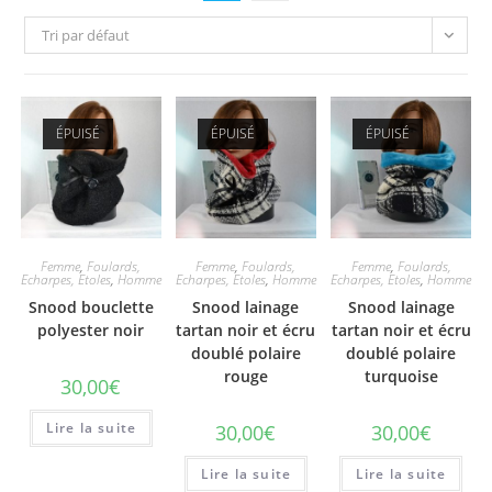
Tri par défaut
ÉPUISÉ
ÉPUISÉ
ÉPUISÉ
Femme
,
Foulards,
Femme
,
Foulards,
Femme
,
Foulards,
Echarpes, Etoles
,
Homme
Echarpes, Etoles
,
Homme
Echarpes, Etoles
,
Homme
Snood bouclette
Snood lainage
Snood lainage
polyester noir
tartan noir et écru
tartan noir et écru
doublé polaire
doublé polaire
rouge
turquoise
30,00
€
Lire la suite
30,00
€
30,00
€
Lire la suite
Lire la suite