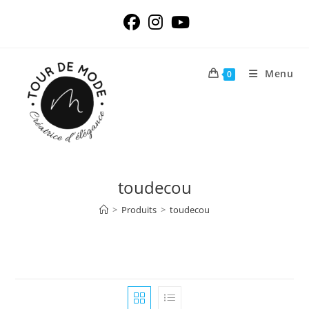
Skip
to
content
Menu
0
toudecou
>
Produits
>
toudecou