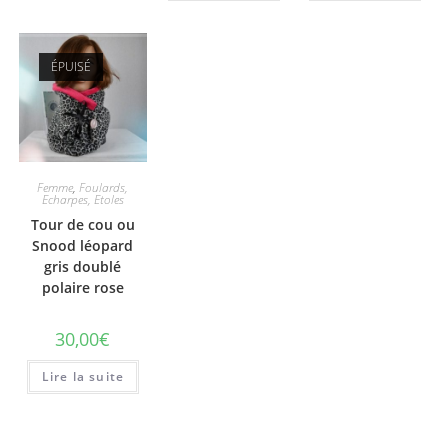
ÉPUISÉ
Femme
,
Foulards,
Echarpes, Etoles
Tour de cou ou
Snood léopard
gris doublé
polaire rose
30,00
€
Lire la suite