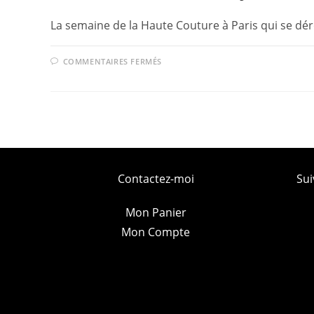
La semaine de la Haute Couture à Paris qui se dér
SUR
COMMENTAIRES FERMÉS
HAUTE
COUTURE
À
PARIS
JANVIER
2021
–
UN
MOMENT
TANT
ATTENDU!
Contactez-moi
Sui
Mon Panier
Mon Compte