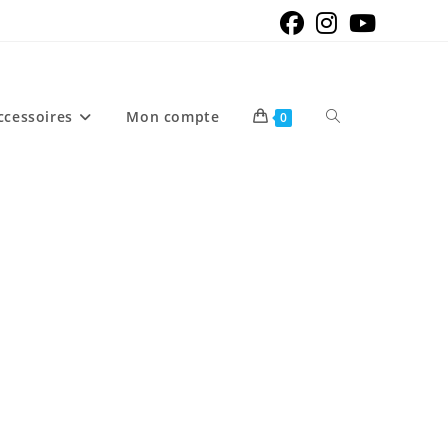
Toggle
ccessoires
Mon compte
0
website
search