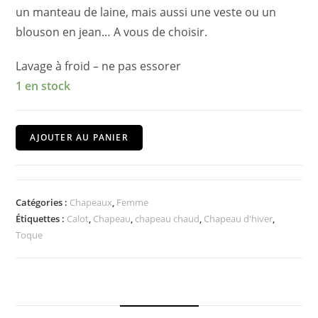
un manteau de laine, mais aussi une veste ou un
blouson en jean… A vous de choisir.
Lavage à froid – ne pas essorer
1 en stock
quantité
AJOUTER AU PANIER
de
Calot
en
Catégories :
Chapeaux
,
Femme
velours
Étiquettes :
Calot
,
Chapeau
,
chapeau chaud
,
Chapeau d'hiver
,
de
Toque
coton
orange
doublé
polaire