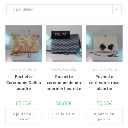
Tri par défaut
ÉPUISÉ
Femme
,
Pochettes
Femme
,
Pochettes
Femme
,
Pochettes
Pochette
Pochette
Pochette
Cérémonie Dalhia
cérémonie denim
cérémonie rose
poudré
imprimé fleurette
blanche
65,00
€
50,00
€
50,00
€
Ajouter au
Lire la suite
Ajouter au
panier
panier