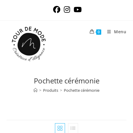
Skip
to
content
Menu
0
Pochette cérémonie
>
Produits
>
Pochette cérémonie