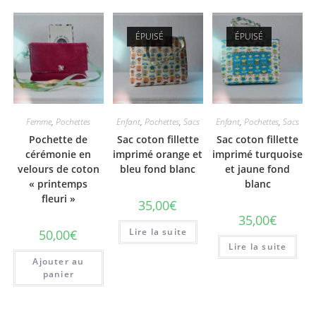
ÉPUISÉ
ÉPUISÉ
Femme
,
Pochettes
Enfant
,
Pochettes
,
Sacs
Enfant
,
Pochettes
,
Sacs
Pochette de
Sac coton fillette
Sac coton fillette
cérémonie en
imprimé orange et
imprimé turquoise
velours de coton
bleu fond blanc
et jaune fond
« printemps
blanc
fleuri »
35,00
€
35,00
€
Lire la suite
50,00
€
Lire la suite
Ajouter au
panier