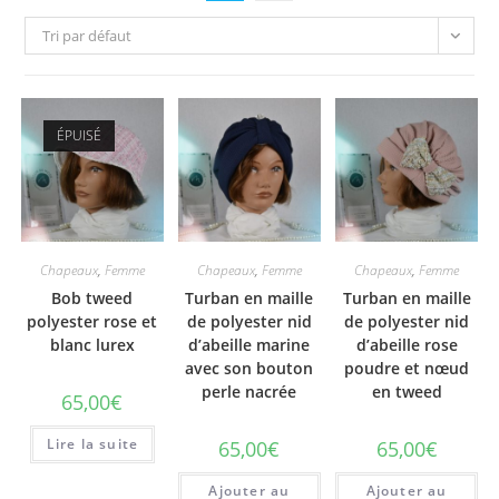
Tri par défaut
ÉPUISÉ
Chapeaux
,
Femme
Chapeaux
,
Femme
Chapeaux
,
Femme
Bob tweed
Turban en maille
Turban en maille
polyester rose et
de polyester nid
de polyester nid
blanc lurex
d’abeille marine
d’abeille rose
avec son bouton
poudre et nœud
perle nacrée
en tweed
65,00
€
Lire la suite
65,00
€
65,00
€
Ajouter au
Ajouter au