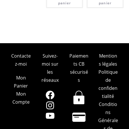
panier
panier
Contacte
Suivez-
Paiemen
Mention
z-moi
moi sur
ts CB
s légales
les
sécurisé
Politique
Mon
réseaux
s
de
Panier
confiden
Mon
Facebook
tialité
Compte
Conditio
Instagram
ns
YouTube
Générale
s de