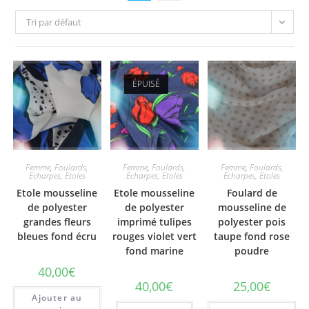
Tri par défaut
ÉPUISÉ
Femme
,
Foulards,
Femme
,
Foulards,
Femme
,
Foulards,
Echarpes, Etoles
Echarpes, Etoles
Echarpes, Etoles
Etole mousseline
Etole mousseline
Foulard de
de polyester
de polyester
mousseline de
grandes fleurs
imprimé tulipes
polyester pois
bleues fond écru
rouges violet vert
taupe fond rose
fond marine
poudre
40,00
€
40,00
€
25,00
€
Ajouter au