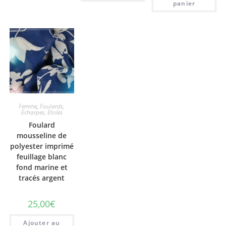
panier
Femme
,
Foulards,
Echarpes, Etoles
Foulard
mousseline de
polyester imprimé
feuillage blanc
fond marine et
tracés argent
25,00
€
Ajouter au