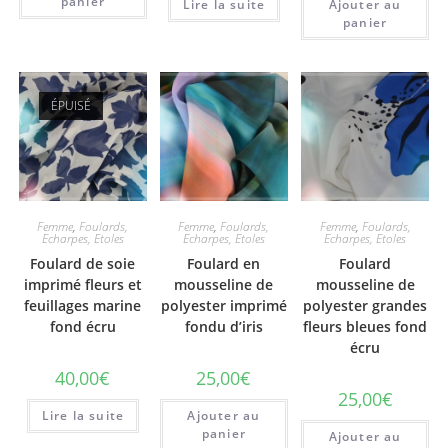
panier
Lire la suite
Ajouter au
panier
ÉPUISÉ
Femme
,
Foulards,
Femme
,
Foulards,
Femme
,
Foulards,
Echarpes, Etoles
Echarpes, Etoles
Echarpes, Etoles
Foulard de soie
Foulard en
Foulard
imprimé fleurs et
mousseline de
mousseline de
feuillages marine
polyester imprimé
polyester grandes
fond écru
fondu d’iris
fleurs bleues fond
écru
40,00
€
25,00
€
25,00
€
Lire la suite
Ajouter au
panier
Ajouter au